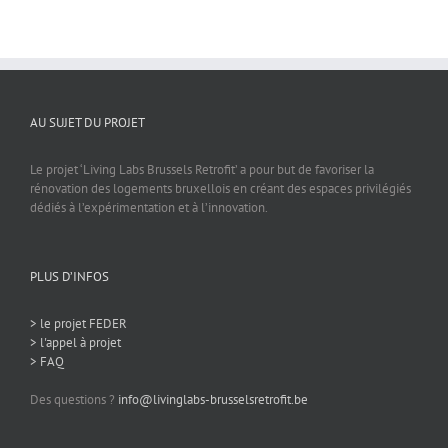
AU SUJET DU PROJET
Le projet ‘Living Labs Brussels Retrofit’ a pour but de favoriser la
rénovation des logements bruxellois en créant des espaces privilégiés
dédiés à l’expérimentation et à l’innovation.
PLUS D’INFOS
> le projet FEDER
> l'appel à projet
> FAQ
Des questions ?
info@livinglabs-brusselsretrofit.be