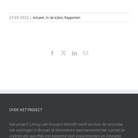
17-03-2022
|
Actueel
,
In de kijker
,
Rapporten
Facebook
X
LinkedIn
E-
mail
OVER HET PROJECT
Het project ‘Living Labs Brussels Retrofit’ heeft als doel de renovatie
van woningen in Brussel te bevorderen door bevoorrechte ruimtes te
creëren die specifiek zijn bestemd voor experimenten en innovatie.