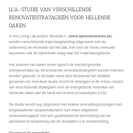
LCA-STUDIE VAN VERSCHILLENDE
RENOVATIESTRATAGIEËN VOOR HELLENDE
DAKEN
In het Living Lab project ‘Renolab-C’ (
www.samenrenoveren.be
)
werden verschillende trajectbegeleiding uitgevoerd met als
onderwerp de renovatie van het dak; met voor de milieu-bewuste
bouwheer ook de bijhorende vraag naar het materialengebruik.
Het isoleren van daken levert typisch de snelste/grootste
energiewinsten op. Verschillende renovatiestrategieën kunnen hiervoor
worden gebruikt. In dit kader werd door Buildwise het initiatief
genomen om met deze studie inzicht te verkrijgen in de milieu-impact
van verschillende strategieën voor de energetische renovatie van
hellende daken aan de hand van levenscyclusanalyses (LCA).
De studie wordt nog uitgebreid met enkele renovatieoplossingen met
biogebaseerde isolatiematerialen. Een meer uitgebreid
onderzoeksrapport met een gedetailleerde beschrijving van de
aannames en bespreking van de resultaten is in voorbereiding.
Download de presentatie