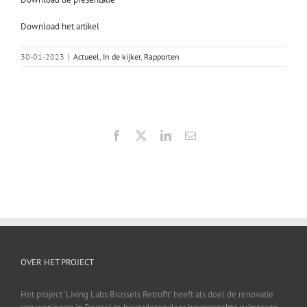
Download het artikel
30-01-2023
|
Actueel
,
In de kijker
,
Rapporten
Facebook
X
LinkedIn
E-
mail
OVER HET PROJECT
Het project ‘Living Labs Brussels Retrofit’ heeft als doel de renovatie